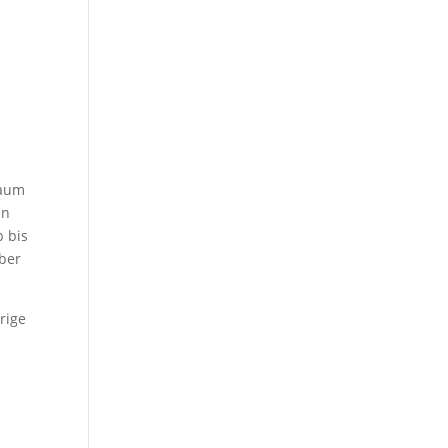
raum
en
 bis
aber
rige