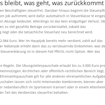
 bleibt, was geht, was zurückkommt
den Beschäftigten steuerfrei. Darüber hinaus beginnt die Steuerpfli
gen Job aufnimmt, wird dafür automatisch in Steuerklasse VI einges
ten Abzüge bedeutet. Allerdings ist das kein endgültiger Verlust. Ü
 zu viel gezahlte Beträge zurückerstattet, sobald das
iegt oder die tatsächliche Steuerlast neu berechnet wird.
12.084 Euro. Wer im Hauptjob bereits mehr verdient, zahlt auf das
er Nebenjob erhöht dann das zu versteuernde Einkommen, was d
euererklärung ist in diesem Fall Pflicht, nicht Option. Wer das
e Regeln. Die Übungsleiterpauschale erlaubt bis zu 3.000 Euro pr
meinnützigen, kirchlichen oder öffentlich-rechtlichen Bereich liegt,
ie Ehrenamtspauschale gilt für alle anderen ehrenamtlichen Aufgab
auschalen lassen sich nicht miteinander kombinieren, können aber
 nebenberuflich im Sportverein trainiert oder in einem Altenhei
en Teil des Verdienstes steuerfrei behalten.