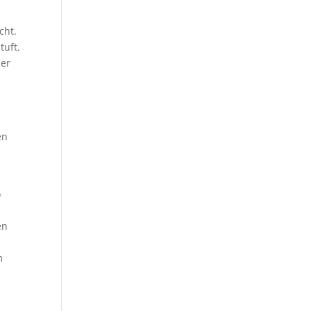
cht.
tuft.
ber
en
o
en
m