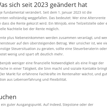
s sich seit 2023 geändert hat
e fundamental verändert. Seit dem 1. Januar 2023 ist die
nten vollständig weggefallen. Das bedeutet: Wer eine Altersrente
dass die Rente gekürzt wird. Ein Minijob, eine Teilzeitstelle oder 
ielle Nachteile bei der Rente möglich.
n. Rente plus Nebeneinkommen werden zusammen veranlagt, und we
ensteuer auf den übersteigenden Betrag. Wer unsicher ist, wie vi
stige Steuersituation zu geraten, sollte eine Steuerberaterin ode
stet wenig und spart oft deutlich mehr.
benjob weniger eine finanzielle Notwendigkeit als eine Frage der
che in einer Tätigkeit, die Sinn macht und soziale Kontakte bringt,
 Der Markt für erfahrene Fachkräfte im Rentenalter wächst, und gu
ion aus Lebenserfahrung und Flexibilität.
suchen
d ein guter Ausgangspunkt. Auf Indeed, Stepstone oder der