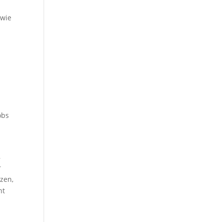
 wie
obs
,
r
tzen,
ht