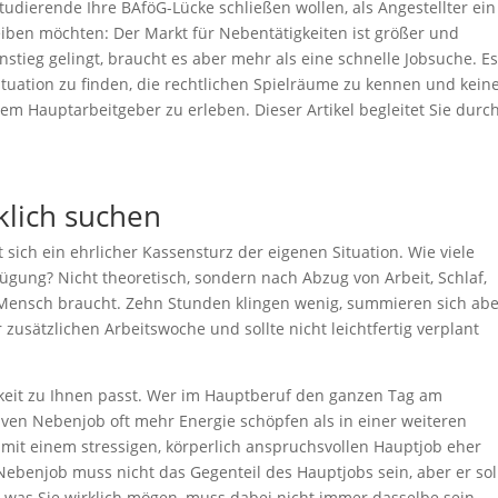
Studierende Ihre BAföG-Lücke schließen wollen, als Angestellter ein
leiben möchten: Der Markt für Nebentätigkeiten ist größer und
instieg gelingt, braucht es aber mehr als eine schnelle Jobsuche. E
Situation zu finden, die rechtlichen Spielräume zu kennen und kein
m Hauptarbeitgeber zu erleben. Dieser Artikel begleitet Sie durc
rklich suchen
t sich ein ehrlicher Kassensturz der eigenen Situation. Wie viele
ügung? Nicht theoretisch, sondern nach Abzug von Arbeit, Schlaf,
 Mensch braucht. Zehn Stunden klingen wenig, summieren sich ab
zusätzlichen Arbeitswoche und sollte nicht leichtfertig verplant
keit zu Ihnen passt. Wer im Hauptberuf den ganzen Tag am
ktiven Nebenjob oft mehr Energie schöpfen als in einer weiteren
it einem stressigen, körperlich anspruchsvollen Hauptjob eher
Nebenjob muss nicht das Gegenteil des Hauptjobs sein, aber er sol
 was Sie wirklich mögen, muss dabei nicht immer dasselbe sein.