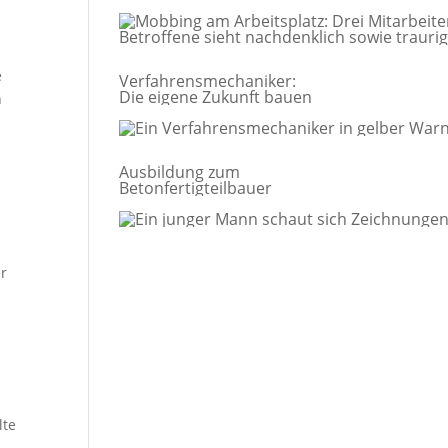
Leidenszeit wird
s
e
Verfahrensmechaniker:
Die eigene Zukunft bauen
h
Ausbildung zum
Betonfertigteilbauer
er
lte