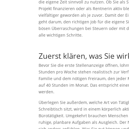
die eigene Zeit sinnvoll zu nutzen. Ob Sie als 
Projekt finanzieren oder als Rentnerin aktiv b
vielfältiger geworden als je zuvor. Damit der E
geht darum, den richtigen Job für die eigene 
bösen Überraschungen bei Steuern oder mit de
alle wichtigen Schritte.
Zuerst klären, was Sie wi
Bevor Sie die erste Stellenanzeige öffnen, lohn
Stunden pro Woche stehen realistisch zur Verf
Familie und dem nötigen Freiraum, den jeder
auf 40 Stunden im Monat. Das entspricht einer 
werden.
Überlegen Sie außerdem, welche Art von Tätig
Schreibtisch sitzt, wird in einem körperlich a
Bürotätigkeit. Umgekehrt brauchen Menschen m
ruhige, planbare Aufgaben als Ausgleich. Der 
sich anders anfühlen. Was Sie gut können und