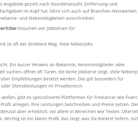
ob-Angebote gezielt nach Stundenanzahl, Entfernung und
 Fachgebiet im Kopf hat, lohnt sich auch auf Branchen-Netzwerken
eelance- und Nebentätigkeiten ausschreiben.
rk ist oft der direktere Weg. Viele Nebenjobs
cht. Ein kurzer Hinweis an Bekannte, Vereinsmitglieder oder
it suchen, öffnet oft Türen, die keine Jobbörse zeigt. Viele Nebenj
e über Empfehlungen besetzt werden. Das gilt besonders für
 oder Dienstleistungen im Privatbereich.
wollen, gibt es spezialisierte Plattformen für Freelancer wie Fiverr
 Profil anlegen, Ihre Leistungen beschreiben und Preise setzen. De
tenzial aber erheblich, vor allem in Bereichen wie Texten, Überse
ichtig ist ein klares Profil, das zeigt, was Sie konkret liefern, nic