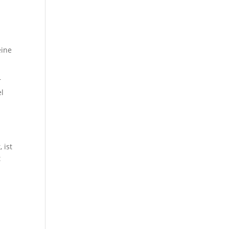
eine
r
el
r
 ist
t