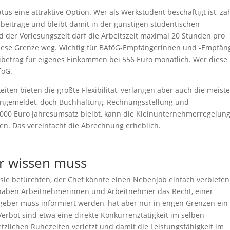
 eine attraktive Option. Wer als Werkstudent beschäftigt ist, zah
beiträge und bleibt damit in der günstigen studentischen
der Vorlesungszeit darf die Arbeitszeit maximal 20 Stunden pro
 diese Grenze weg. Wichtig für BAföG-Empfängerinnen und -Empfän
eibetrag für eigenes Einkommen bei 556 Euro monatlich. Wer diese
föG.
eiten bieten die größte Flexibilität, verlangen aber auch die meist
 angemeldet, doch Buchhaltung, Rechnungsstellung und
000 Euro Jahresumsatz bleibt, kann die Kleinunternehmerregelun
n. Das vereinfacht die Abrechnung erheblich.
r wissen muss
sie befürchten, der Chef könnte einen Nebenjob einfach verbieten
ch haben Arbeitnehmerinnen und Arbeitnehmer das Recht, einer
geber muss informiert werden, hat aber nur in engen Grenzen ein
erbot sind etwa eine direkte Konkurrenztätigkeit im selben
zlichen Ruhezeiten verletzt und damit die Leistungsfähigkeit im