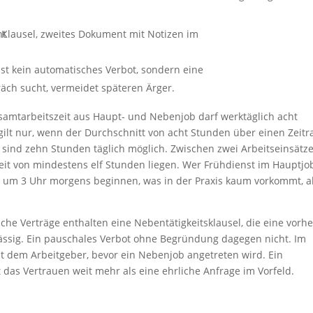
ist kein automatisches Verbot, sondern eine
äch sucht, vermeidet späteren Ärger.
Gesamtarbeitszeit aus Haupt- und Nebenjob darf werktäglich acht
ilt nur, wenn der Durchschnitt von acht Stunden über einen Zeit
sind zehn Stunden täglich möglich. Zwischen zwei Arbeitseinsätz
 von mindestens elf Stunden liegen. Wer Frühdienst im Hauptjob
s um 3 Uhr morgens beginnen, was in der Praxis kaum vorkommt, 
he Verträge enthalten eine Nebentätigkeitsklausel, die eine vorhe
lässig. Ein pauschales Verbot ohne Begründung dagegen nicht. Im
it dem Arbeitgeber, bevor ein Nebenjob angetreten wird. Ein
das Vertrauen weit mehr als eine ehrliche Anfrage im Vorfeld.