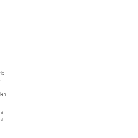
n
e
wie
5
den
bt
bt